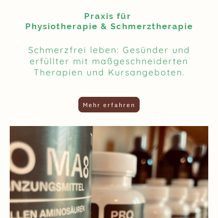
Praxis für
Physiotherapie & Schmerztherapie
Schmerzfrei leben: Gesünder und
erfüllter mit maßgeschneiderten
Therapien und Kursangeboten.
Mehr erfahren