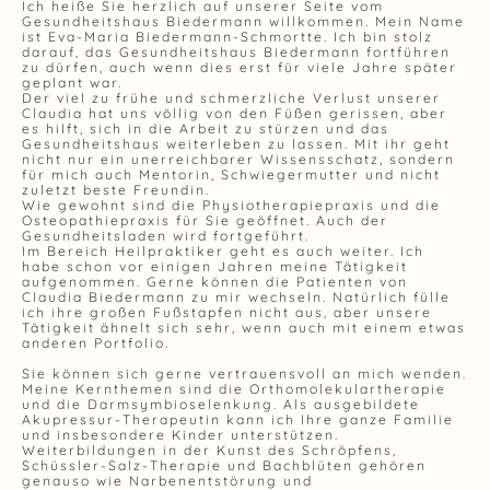
Ich heiße Sie herzlich auf unserer Seite vom
Gesundheitshaus Biedermann willkommen. Mein Name
ist Eva-Maria Biedermann-Schmortte. Ich bin stolz
darauf, das Gesundheitshaus Biedermann fortführen
zu dürfen, auch wenn dies erst für viele Jahre später
geplant war.
Der viel zu frühe und schmerzliche Verlust unserer
Claudia hat uns völlig von den Füßen gerissen, aber
es hilft, sich in die Arbeit zu stürzen und das
Gesundheitshaus weiterleben zu lassen. Mit ihr geht
nicht nur ein unerreichbarer Wissensschatz, sondern
für mich auch Mentorin, Schwiegermutter und nicht
zuletzt beste Freundin.
Wie gewohnt sind die Physiotherapiepraxis und die
Osteopathiepraxis für Sie geöffnet. Auch der
Gesundheitsladen wird fortgeführt.
Im Bereich Heilpraktiker geht es auch weiter. Ich
habe schon vor einigen Jahren meine Tätigkeit
aufgenommen. Gerne können die Patienten von
Claudia Biedermann zu mir wechseln. Natürlich fülle
ich ihre großen Fußstapfen nicht aus, aber unsere
Tätigkeit ähnelt sich sehr, wenn auch mit einem etwas
anderen Portfolio.
Sie können sich gerne vertrauensvoll an mich wenden.
Meine Kernthemen sind die Orthomolekulartherapie
und die Darmsymbioselenkung. Als ausgebildete
Akupressur-Therapeutin kann ich Ihre ganze Familie
und insbesondere Kinder unterstützen.
Weiterbildungen in der Kunst des Schröpfens,
Schüssler-Salz-Therapie und Bachblüten gehören
genauso wie Narbenentstörung und